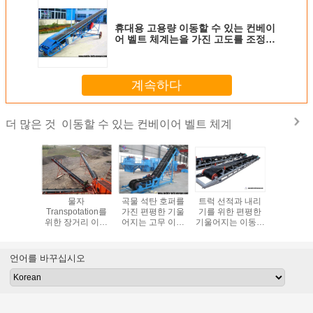
휴대용 고용량 이동할 수 있는 컨베이
어 벨트 체계는을 가진 고도를 조정합
니다
계속하다
이동할 수 있는 컨베이어 벨트 체계
더 많은 것
구리 광석과
물자
곡물 석탄 호퍼를
트럭 선적과 내리
50kg를 
 위한 저
Transpotation를
가진 편평한 기울
기를 위한 편평한
트럭 콘
고무 편평
위한 장거리 이동
어지는 고무 이동
기울어지는 이동할
내리기를 
 수 있는
할 수 있는 컨베이
할 수 있는 컨베이
수 있는 컨베이어
직일 수 
 벨트 체
어 벨트 체계
어 벨트 체계
벨트 체계
이어 벨트
계
일러를 자
언어를 바꾸십시오
습니