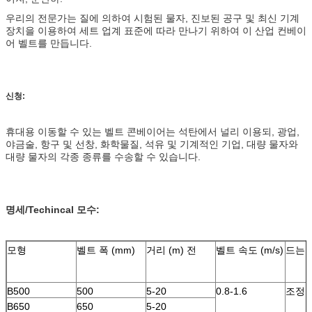
우리의 전문가는 질에 의하여 시험된 물자, 진보된 공구 및 최신 기계
장치을 이용하여 세트 업계 표준에 따라 만나기 위하여 이 산업 컨베이
어 벨트를 만듭니다.
신청:
휴대용 이동할 수 있는 벨트 콘베이어는 석탄에서 널리 이용되, 광업,
야금술, 항구 및 선창, 화학물질, 석유 및 기계적인 기업, 대량 물자와
대량 물자의 각종 종류를 수송할 수 있습니다.
명세/Techincal 모수:
모형
벨트 폭 (mm)
거리 (m) 전
벨트 속도 (m/s)
드는 
B500
500
5-20
0.8-1.6
조정
B650
650
5-20