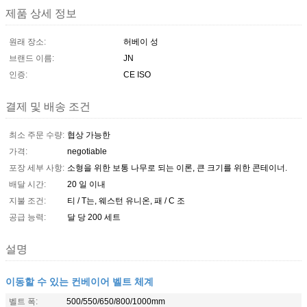
제품 상세 정보
원래 장소:
허베이 성
브랜드 이름:
JN
인증:
CE ISO
결제 및 배송 조건
최소 주문 수량:
협상 가능한
가격:
negotiable
포장 세부 사항:
소형을 위한 보통 나무로 되는 이론, 큰 크기를 위한 콘테이너.
배달 시간:
20 일 이내
지불 조건:
티 / T는, 웨스턴 유니온, 패 / C 조
공급 능력:
달 당 200 세트
설명
이동할 수 있는 컨베이어 벨트 체계
벨트 폭:
500/550/650/800/1000mm