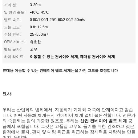
거리 전:
3-30m
일 환경 습도:
-40℃~45℃
벨트 속도:
0.80/1.00/1.25/1.60/2.00/2.50m/s
드는 고도:
0.8~12.5m
수용 인원:
25~550m ³
OEM 서비스:
유효한
벨트 물자:
고무
이동할 수 있는 컨베이어 체계
휴대용 컨베이어 체계
하이 라이트:
,
휴대용 이동할 수 있는 컨베이어 벨트 체계는을 가진 고도를 조정합니다
묘사:
우리는 산업화의 범위에서, 자동화가 기계화 저쪽에 단계이다고 믿습
니다, 어떤 자동화 체계든지 컨베이어 체계 없이 불완전합니다. 전문가
의 숙련되는 팀의 귀중한 원조로, 우리는
산업 컨베이어 벨트 체계
공
급에서 포함됩니다. 그것은 고품질 고무의 들기를 위한 건조하고 젖은
환경에서 물자, 판지 및 대량 취급을 취급하는 잠재력을 자랑하는 만들
어져, 운반하.