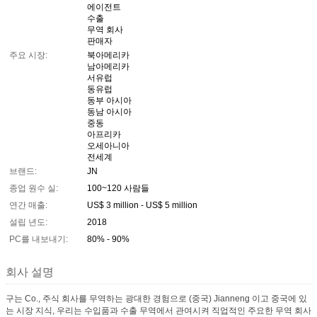
에이전트
수출
무역 회사
판매자
주요 시장:
북아메리카
남아메리카
서유럽
동유럽
동부 아시아
동남 아시아
중동
아프리카
오세아니아
전세계
브랜드:
JN
종업 원수 실:
100~120 사람들
연간 매출:
US$ 3 million - US$ 5 million
설립 년도:
2018
PC를 내보내기:
80% - 90%
회사 설명
구는 Co., 주식 회사를 무역하는 광대한 경험으로 (중국) Jianneng 이고 중국에 있
는 시장 지식, 우리는 수입품과 수출 무역에서 관여시켜 직업적인 주요한 무역 회사