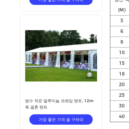
(M)
3
6
8
10
15
18
20
25
방수 작은 알루미늄 프레임 텐트, 12m
30
폭 결혼 텐트
40
가장 좋은 가격 을 구하라