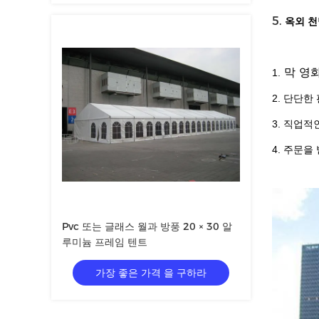
5.
옥외 천
막 영
1.
2. 단단
3. 직업적
4. 주문
Pvc 또는 글래스 월과 방풍 20 × 30 알
루미늄 프레임 텐트
가장 좋은 가격 을 구하라