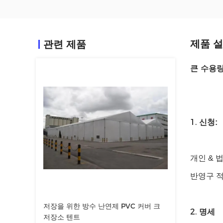
제품 
관련 제품
큰 수용량
1.
신청:
개인 & 법
반영구 적
저장을 위한 방수 난연제 PVC 커버 크
2.
명세
저장소 텐트