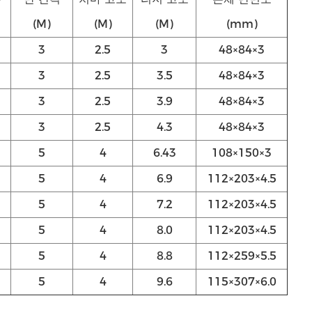
(M)
(M)
(M)
(mm)
3
2.5
3
48×84×3
3
2.5
3.5
48×84×3
3
2.5
3.9
48×84×3
3
2.5
4.3
48×84×3
5
4
6.43
108×150×3
5
4
6.9
112×203×4.5
5
4
7.2
112×203×4.5
5
4
8.0
112×203×4.5
5
4
8.8
112×259×5.5
5
4
9.6
115×307×6.0