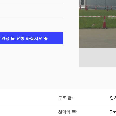
인용 을 요청 하십시오
구조 끝:
입
천막의 폭:
3m