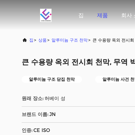
집
제품
회사
집
>
상품
>
알루미늄 구조 천막
>
큰 수용량 옥외 전시회 
큰 수용량 옥외 전시회 천막, 무역 
알루미늄 구조 닫집 천막
알루미늄 사건 천
원래 장소:
허베이 성
브랜드 이름:
JN
인증:
CE ISO