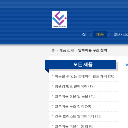
집
제품
회사 소
홈
제품 소개
알루미늄 구조 천막
모든 제품
이동할 수 있는 컨베이어 벨트 체계
(26)
망원경 벨트 콘베이어
(19)
알루미늄 창문 및 문을
(75)
알루미늄 구조 천막
(59)
건축 호이스트 엘리베이터
(13)
알루미늄 여닫이 창 창
(8)