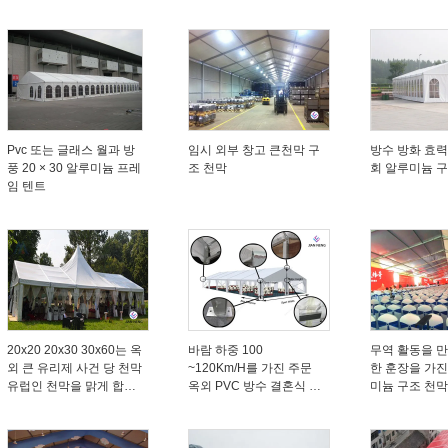
덮습니다
텐트
Pvc 또는 글래스 월과 방
임시 외부 창고 큰천막 구
방수 방화 효력
풍 20 × 30 알루미늄 프레
조 천막
회 알루미늄 구
임 텐트
20x20 20x30 30x60는 옥
바람 하중 100
무역 활동을 
외 큰 유리제 사건 당 천막
~120Km/H를 가진 주문
한 훈장을 가진
유럽인 천막을 맑게 합니
옥외 PVC 방수 결혼식 결
미늄 구조 천막
다
혼 활동