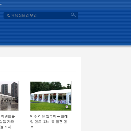
search
른 이벤트를
방수 작은 알루미늄 프레
사람들 가짜
임 텐트, 12m 폭 결혼 텐
미늄 프레임
트