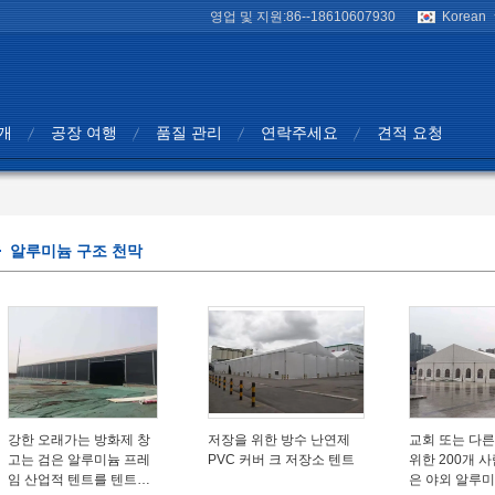
영업 및 지원:
86--18610607930
Korean
개
공장 여행
품질 관리
연락주세요
견적 요청
알루미늄 구조 천막
강한 오래가는 방화제 창
저장을 위한 방수 난연제
교회 또는 다
고는 검은 알루미늄 프레
PVC 커버 크 저장소 텐트
위한 200개 
임 산업적 텐트를 텐트로
은 야외 알루