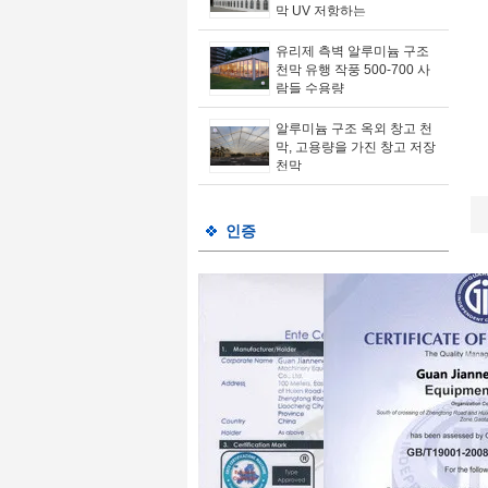
막 UV 저항하는
유리제 측벽 알루미늄 구조
천막 유행 작풍 500-700 사
람들 수용량
알루미늄 구조 옥외 창고 천
막, 고용량을 가진 창고 저장
천막
인증