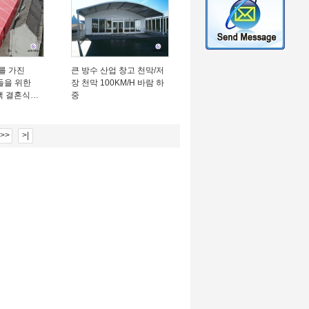
를 가진
큰 방수 산업 창고 천막/저
들을 위한
장 천막 100KM/H 바람 하
색 결혼식
중
>>
>|