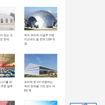
이 있는 교
옥외 유리제 이글루 야영
조 천막
지오데식 돔 천막 12M 직
경
만나기를 위
유리제 문 UV 저항하는
 주문 알루
옥외 천막을 가진 방수 아
BS 벽