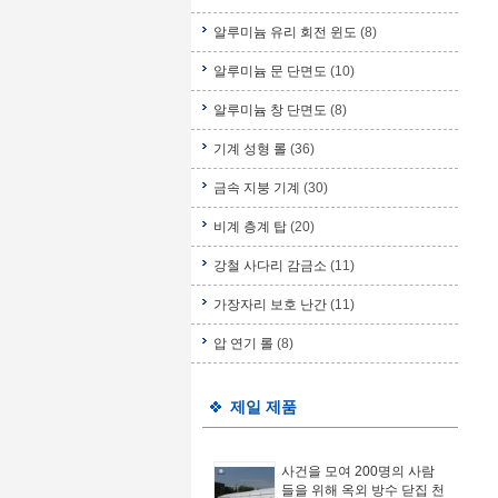
알루미늄 유리 회전 윈도
(8)
알루미늄 문 단면도
(10)
알루미늄 창 단면도
(8)
기계 성형 롤
(36)
금속 지붕 기계
(30)
비계 층계 탑
(20)
강철 사다리 감금소
(11)
가장자리 보호 난간
(11)
압 연기 롤
(8)
제일 제품
사건을 모여 200명의 사람
들을 위해 옥외 방수 닫집 천