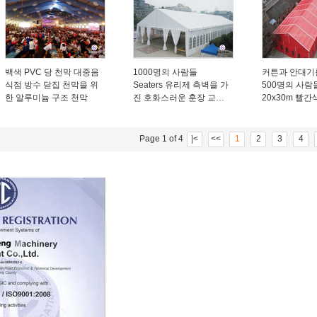
백색 PVC 당 천막 대중음
1000명의 사람들
커튼과 안대기
식점 방수 닫집 천막을 위
Seaters 유리제 측벽을 가
500명의 사람
한 알루미늄 구조 천막
진 호화스러운 훈장 교회
20x30m 빨간
천막
천막
Page 1 of 4
|<
<<
1
2
3
4