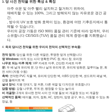
당 사건 천막을 위한 특성 & 특징
3.
아주 쉬운 및 아주 빨리 설치하고 철거하기 위하여;
재배치할 수 있는 100%, 그리고 방해되지 않는 자유로운 경간 공
간;
, 방수의 UV 보호 방화 효력이 있는, 환경에 어떤 기후든지에서 통
제될 수 있습니다;
우리의 공장 가동은 ISO 9001 품질 관리 기준에 따라 엄격히, 우리
소유합니다 CE/SGS (TUV) 품질 관리 체계 증명서를 지휘했습니
다.
4.
옥외 당/사건 천막을 위한 우리의 천막의 선택적인 부속품:
천막 덮개:
당신을 위한 다른 색깔은, 투명한 덮개 선택합니다
옆 Windows:
아치 또는 사각 명확한 PVC 창, 메시 창, 유리창
나무로 되는 마루 체계:
VIP 카세트 마루, 간단한 카세트 마루
문:
두 배 날개 유리제 문, 단 하나 날개 유리제 문, 유리제 방화문, 알루미늄 문, 회
전 셔터 (자동 수동)
측벽:
연약한 PVC 직물 벽, 유리제 단단한 벽, 아BS 단단한 벽, 샌드위치 패널 벽,
강철 플레이트 벽
실내 장식:
지붕 안대기, 옆 커튼, 다른 색깔 및 디자인은 유효합니다
담합 방법:
강철 나무못, 무게 판, 팽창할 수 있는 놀이쇠
비 개골창:
2개의 유사한 천막 사이 안 지붕 들보 비 개골창 또는 비 개골창
선택적인 품목:
테이블, 의자, 점화, AC, 양탄자, 임명 공구, 부스, 이동할 수 있는 화
장실, 등