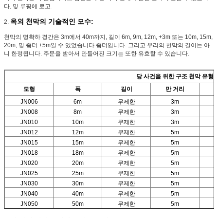
다, 및 루핑에 로고.
옥외 천막의 기술적인 모수:
2.
천막의 명확하 경간은 3m에서 40m까지, 길이 6m, 9m, 12m, +3m 또는 10m, 15m,
20m, 및 좀더 +5m일 수 있었습니다 좀더입니다. 그리고 우리의 천막의 길이는 아
니 한정됩니다. 주문을 받아서 만들어진 크기는 또한 유효할 수 있습니다.
당 사건을 위한 구조 천막 유형
모형
폭
길이
만 거리
JN006
6m
무제한
3m
JN008
8m
무제한
3m
JN010
10m
무제한
3m
JN012
12m
무제한
5m
JN015
15m
무제한
5m
JN018
18m
무제한
5m
JN020
20m
무제한
5m
JN025
25m
무제한
5m
JN030
30m
무제한
5m
JN040
40m
무제한
5m
JN050
50m
무제한
5m