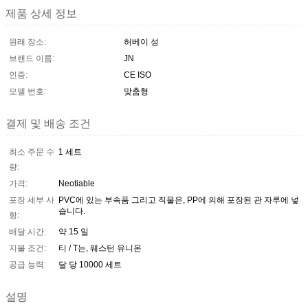
제품 상세 정보
원래 장소:
허베이 성
브랜드 이름:
JN
인증:
CE ISO
모델 번호:
맞춤형
결제 및 배송 조건
최소 주문 수
1 세트
량:
가격:
Neotiable
포장 세부 사
PVC에 있는 부속품 그리고 직물은, PP에 의해 포장된 관 자루에 넣
습니다.
항:
배달 시간:
약 15 일
지불 조건:
티 / T는, 웨스턴 유니온
공급 능력:
달 당 10000 세트
설명