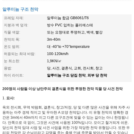
알루미늄 구조 천막
프레임 자재:
알루미늄 합금 GB6061/T6
지붕과 벽 덮개:
방수 PVC 입히는 폴리에스테
직물 색깔:
또는 요청대로 투명하고, 백색, 빨강
천막의 폭:
3m-40m
온도 범위:
대 -40°to +70°temperature
허용되는 최대 바람:
100-120km/h
눈 최소한:
1,9KN/㎡
용법:
당, 사건, 결혼식, 교회, 전시회, 창고
알루미늄 구조 닫집 천막
외부 당 천막
하이 라이트:
,
200명의 사람들 이상 낭만주의 결혼식을 위한 투명한 천막 직물 당 사건 천막
1.
묘사:
옥외 전시회, 무역 박람회, 결혼식, 창고/저장, 당 및 다른 많은 사건을 위해 자주 사
용하는 아주 경제 적이고 및 우아한 A 모양 천막입니다. 이 유형 천막의 명확한 경
간은 3m에서 40m까지 이고 다른 요구조건에 맞을 수 있는 길이는 아니 한정됩니
다. 안쪽으로 극 없이, 그것은 사건에 사용된 100%입니다. 모이고 철거되게 쉬운.
당신의 천막 임대 사업 및 사건 사업을 위한 가장 적당한 천막 유형입니다. 또한 우
리의 천막은 각 손님이라고 감명을 주는 측벽 인쇄 주문을 받아서 만들 수 있습니