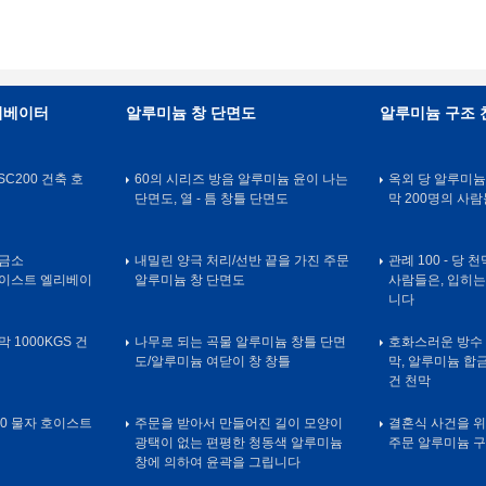
리베이터
알루미늄 창 단면도
알루미늄 구조 
SC200 건축 호
60의 시리즈 방음 알루미늄 윤이 나는
옥외 당 알루미늄
단면도, 열 - 틈 창틀 단면도
막 200명의 사람
감금소
내밀린 양극 처리/선반 끝을 가진 주문
관례 100 - 당 
 호이스트 엘리베이
알루미늄 창 단면도
사람들은, 입히는
니다
 1000KGS 건
나무로 되는 곡물 알루미늄 창틀 단면
호화스러운 방수 
도/알루미늄 여닫이 창 창틀
막, 알루미늄 합금
건 천막
100 물자 호이스트
주문을 받아서 만들어진 길이 모양이
결혼식 사건을 위
광택이 없는 편평한 청동색 알루미늄
주문 알루미늄 구
창에 의하여 윤곽을 그립니다