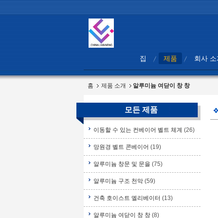
집
제품
회사 소
홈
제품 소개
알루미늄 여닫이 창 창
모든 제품
이동할 수 있는 컨베이어 벨트 체계
(26)
망원경 벨트 콘베이어
(19)
알루미늄 창문 및 문을
(75)
알루미늄 구조 천막
(59)
건축 호이스트 엘리베이터
(13)
알루미늄 여닫이 창 창
(8)