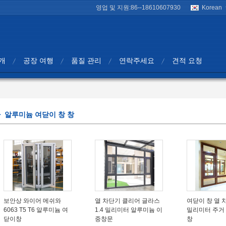
영업 및 지원:
86--18610607930
Korean
개
공장 여행
품질 관리
연락주세요
견적 요청
알루미늄 여닫이 창 창
보안상 와이어 메쉬와
열 차단기 클리어 글라스
여닫이 창 열 차
6063 T5 T6 알루미늄 여
1.4 밀리미터 알루미늄 이
밀리미터 주거
닫이창
중창문
창