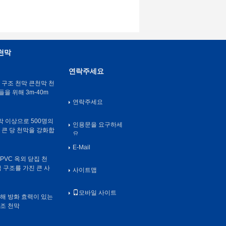
천막
연락주세요
 구조 천막 큰천막 천
들을 위해 3m-40m
연락주세요
천막 이상으로 500명의
인용문을 요구하세
 큰 당 천막을 강화합
요
E-Mail
PVC 옥외 닫집 천
 구조를 가진 큰 사
사이트맵
모바일 사이트
해 방화 효력이 있는
조 천막