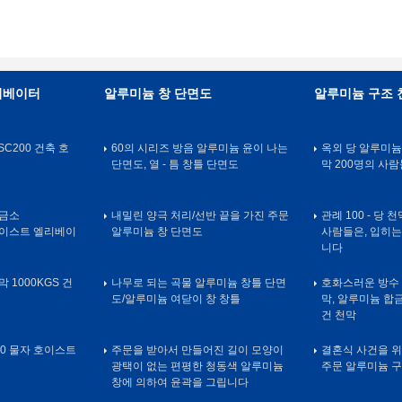
리베이터
알루미늄 창 단면도
알루미늄 구조 
SC200 건축 호
60의 시리즈 방음 알루미늄 윤이 나는
옥외 당 알루미늄
단면도, 열 - 틈 창틀 단면도
막 200명의 사람
감금소
내밀린 양극 처리/선반 끝을 가진 주문
관례 100 - 당 
 호이스트 엘리베이
알루미늄 창 단면도
사람들은, 입히는
니다
 1000KGS 건
나무로 되는 곡물 알루미늄 창틀 단면
호화스러운 방수 
도/알루미늄 여닫이 창 창틀
막, 알루미늄 합금
건 천막
100 물자 호이스트
주문을 받아서 만들어진 길이 모양이
결혼식 사건을 위
광택이 없는 편평한 청동색 알루미늄
주문 알루미늄 구
창에 의하여 윤곽을 그립니다