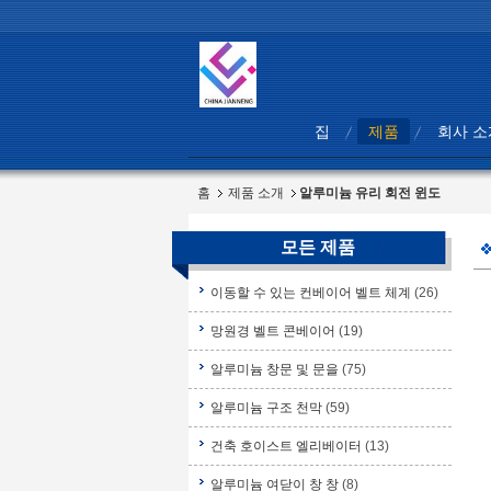
집
제품
회사 소
홈
제품 소개
알루미늄 유리 회전 윈도
모든 제품
이동할 수 있는 컨베이어 벨트 체계
(26)
망원경 벨트 콘베이어
(19)
알루미늄 창문 및 문을
(75)
알루미늄 구조 천막
(59)
건축 호이스트 엘리베이터
(13)
알루미늄 여닫이 창 창
(8)