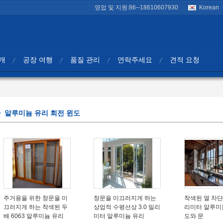
영업 및 지원:
86--18610607930
Korean
개
공장 여행
품질 관리
연락주세요
견적 요청
알루미늄 유리 회전 윈도
주거용을 위한 창문을 미
창문을 미끄러지게 하는
착색된 열 차단기
끄러지게 하는 착색된 두
상업적 수평선상 3.0 밀리
리미터 알루미
배 6063 알루미늄 유리
미터 알루미늄 유리
도와 문