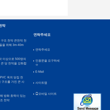
천막
연락주세요
 구조 천막 큰천막 천
들을 위해 3m-40m
연락주세요
천막 이상으로 500명의
인용문을 요구하세
 큰 당 천막을 강화합
요
E-Mail
PVC 옥외 닫집 천
 구조를 가진 큰 사
사이트맵
모바일 사이트
해 방화 효력이 있는
조 천막